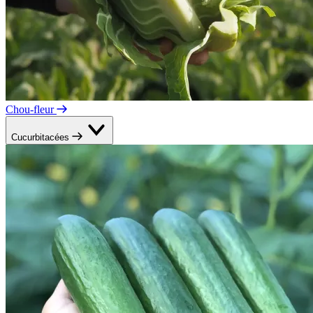
Chou-fleur
Cucurbitacées