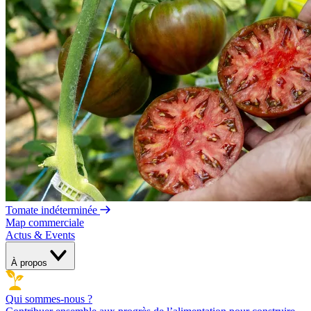
Tomate indéterminée
Map commerciale
Actus & Events
À propos
Qui sommes-nous ?