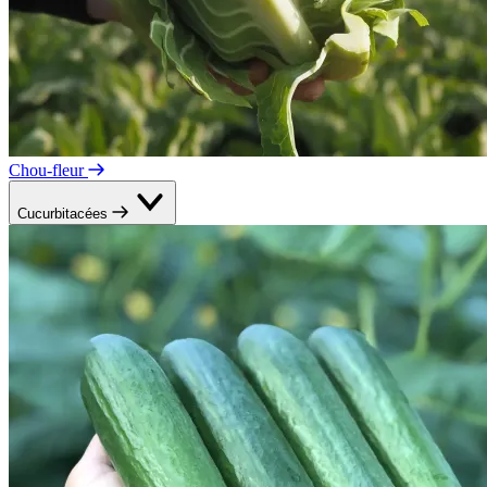
Chou-fleur
Cucurbitacées