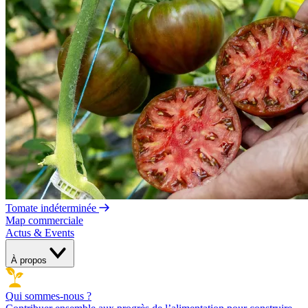
Tomate indéterminée
Map commerciale
Actus & Events
À propos
Qui sommes-nous ?