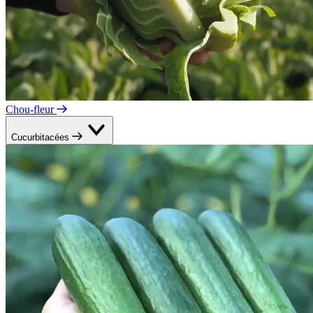
Chou-fleur
Cucurbitacées