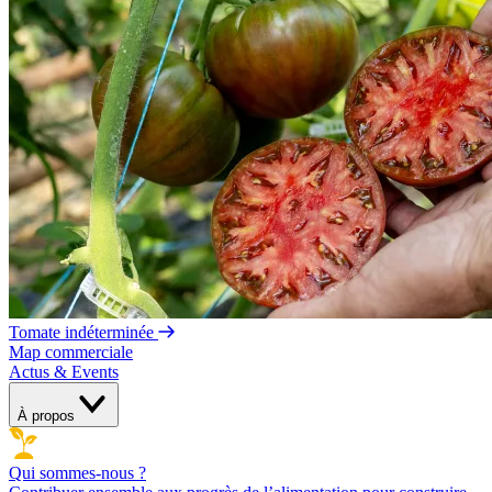
Tomate indéterminée
Map commerciale
Actus & Events
À propos
Qui sommes-nous ?