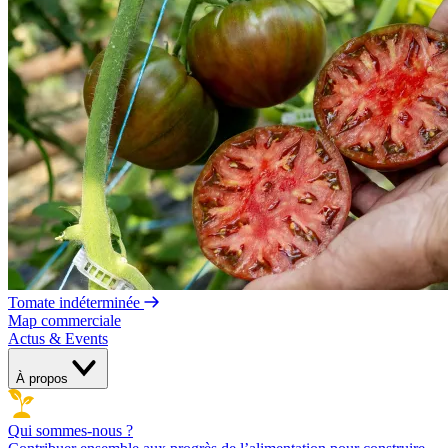
Tomate indéterminée
Map commerciale
Actus & Events
À propos
Qui sommes-nous ?