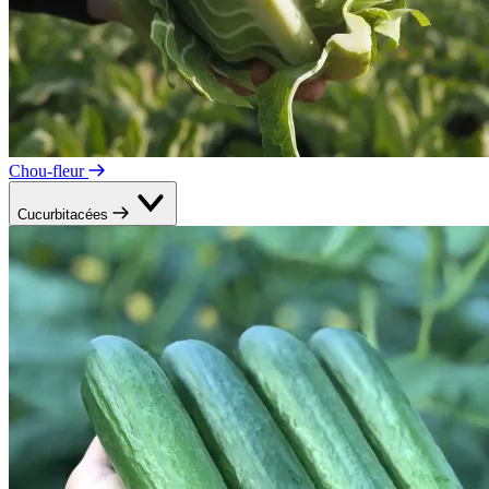
Chou-fleur
Cucurbitacées