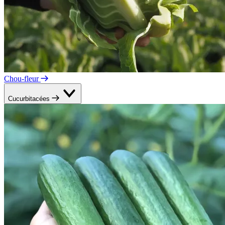
Chou-fleur
Cucurbitacées