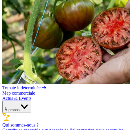
Tomate indéterminée
Map commerciale
Actus & Events
À propos
Qui sommes-nous ?