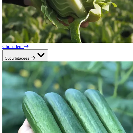
Chou-fleur
Cucurbitacées