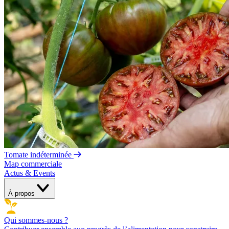
Tomate indéterminée
Map commerciale
Actus & Events
À propos
Qui sommes-nous ?