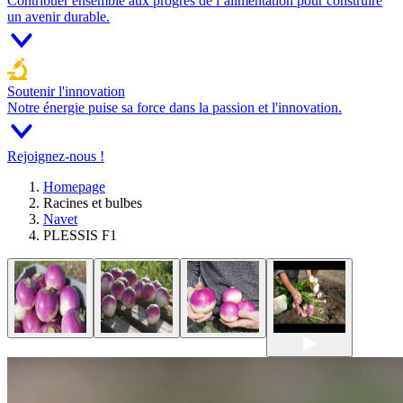
Contribuer ensemble aux progrès de l’alimentation pour construire
un avenir durable.
Soutenir l'innovation
Notre énergie puise sa force dans la passion et l'innovation.
Rejoignez-nous !
Homepage
Racines et bulbes
Navet
PLESSIS F1