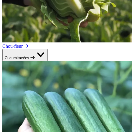
Chou-fleur
Cucurbitacées