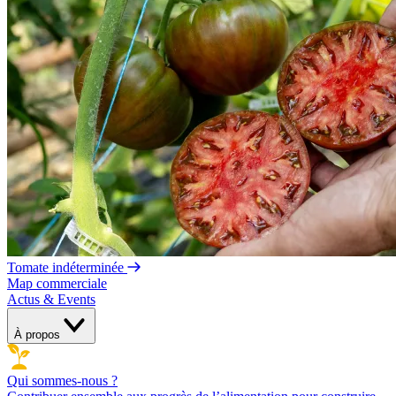
Tomate indéterminée
Map commerciale
Actus & Events
À propos
Qui sommes-nous ?