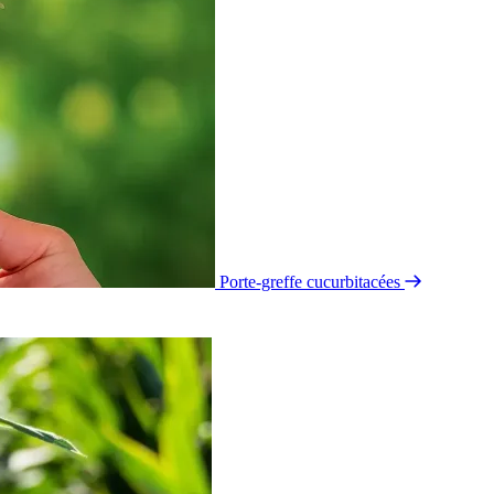
Porte-greffe cucurbitacées