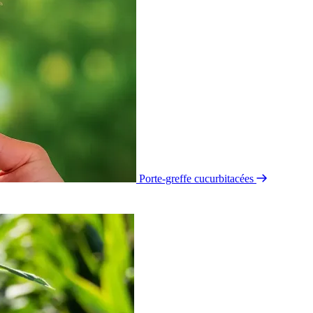
Porte-greffe cucurbitacées