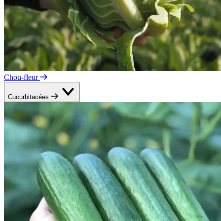
Chou-fleur
Cucurbitacées