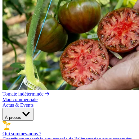
Tomate indéterminée
Map commerciale
Actus & Events
À propos
Qui sommes-nous ?