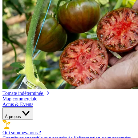
Tomate indéterminée
Map commerciale
Actus & Events
À propos
Qui sommes-nous ?