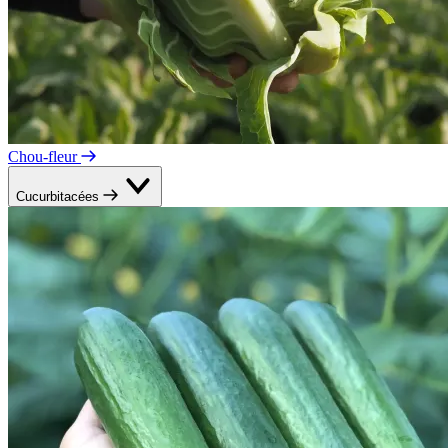
Chou-fleur
Cucurbitacées