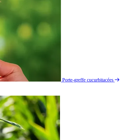
Porte-greffe cucurbitacées