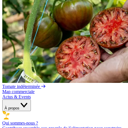
Tomate indéterminée
Map commerciale
Actus & Events
À propos
Qui sommes-nous ?