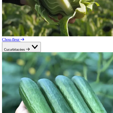
Chou-fleur
Cucurbitacées