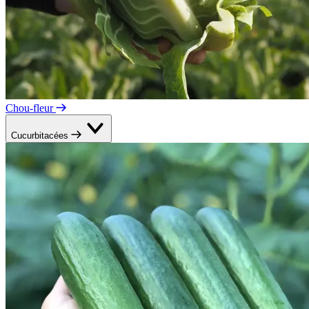
Chou-fleur
Cucurbitacées