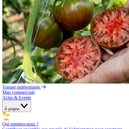
Tomate indéterminée
Map commerciale
Actus & Events
À propos
Qui sommes-nous ?