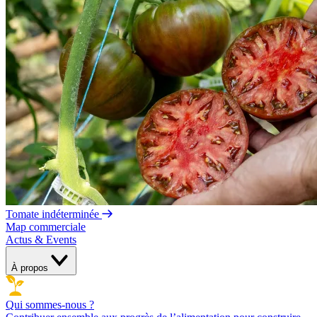
Tomate indéterminée
Map commerciale
Actus & Events
À propos
Qui sommes-nous ?