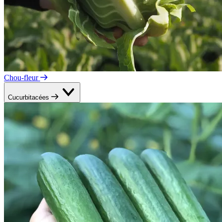
Chou-fleur
Cucurbitacées