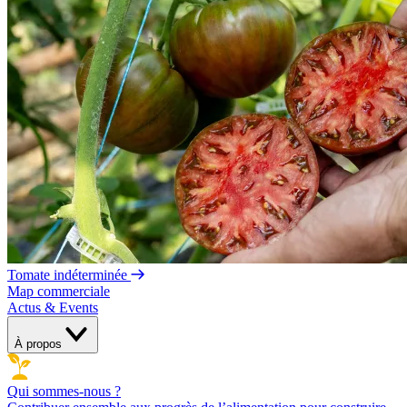
Tomate indéterminée
Map commerciale
Actus & Events
À propos
Qui sommes-nous ?