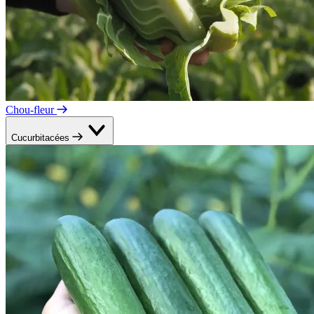
Chou-fleur
Cucurbitacées