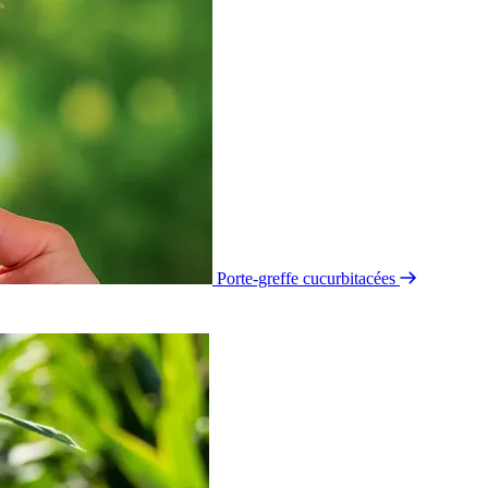
Porte-greffe cucurbitacées