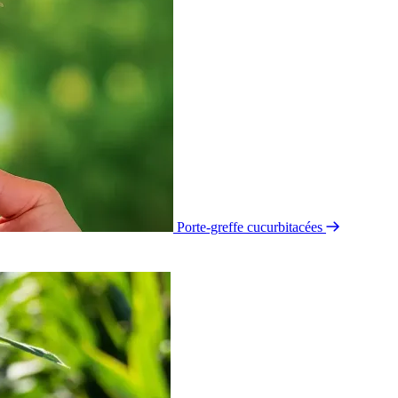
Porte-greffe cucurbitacées