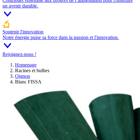
Contribuer ensemble aux progrès de l’alimentation pour construire
un avenir durable.
Soutenir l'innovation
Notre énergie puise sa force dans la passion et l'innovation.
Rejoignez-nous !
Homepage
Racines et bulbes
Oignon
Blanc FISSA