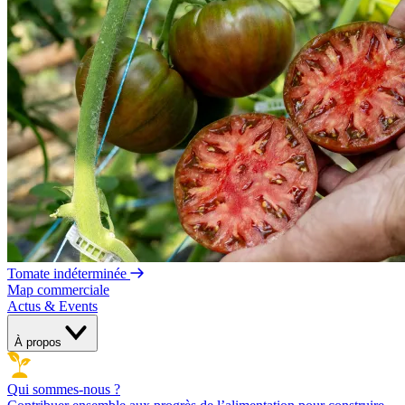
Tomate indéterminée
Map commerciale
Actus & Events
À propos
Qui sommes-nous ?