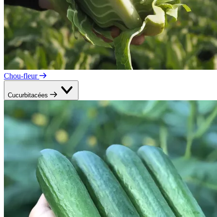
Chou-fleur
Cucurbitacées