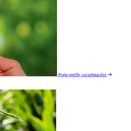
Porte-greffe cucurbitacées