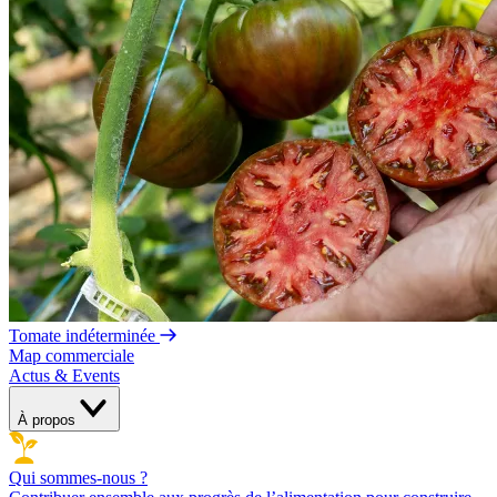
Tomate indéterminée
Map commerciale
Actus & Events
À propos
Qui sommes-nous ?