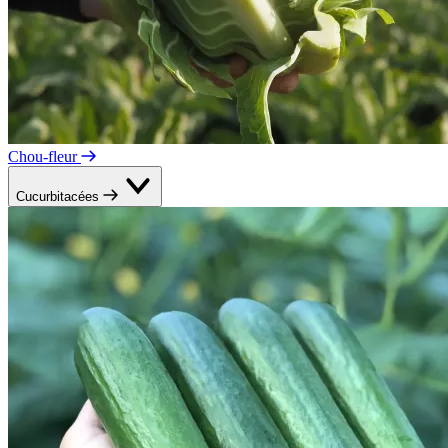
Chou-fleur
Cucurbitacées