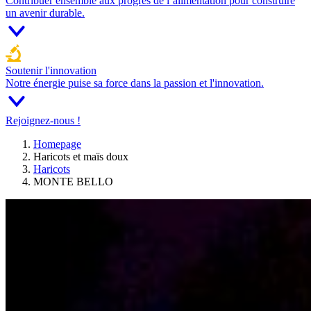
Contribuer ensemble aux progrès de l’alimentation pour construire
un avenir durable.
Soutenir l'innovation
Notre énergie puise sa force dans la passion et l'innovation.
Rejoignez-nous !
Homepage
Haricots et maïs doux
Haricots
MONTE BELLO