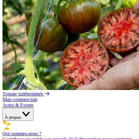
Tomate indéterminée
Map commerciale
Actus & Events
À propos
Qui sommes-nous ?