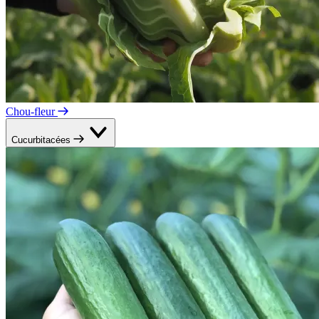
Chou-fleur
Cucurbitacées