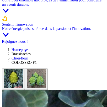
Contribuer ensemble aux progrès de l’alimentation pour construire
un avenir durable.
Soutenir l'innovation
Notre énergie puise sa force dans la passion et l'innovation.
Rejoignez-nous !
Homepage
Brassicacées
Chou-fleur
COLOSSEO F1