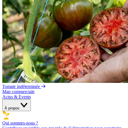
Tomate indéterminée
Map commerciale
Actus & Events
À propos
Qui sommes-nous ?