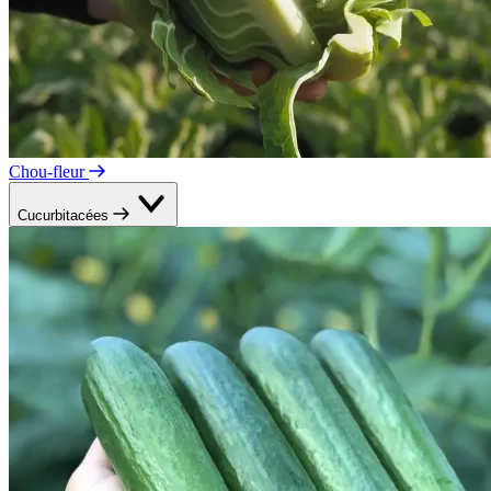
Chou-fleur
Cucurbitacées