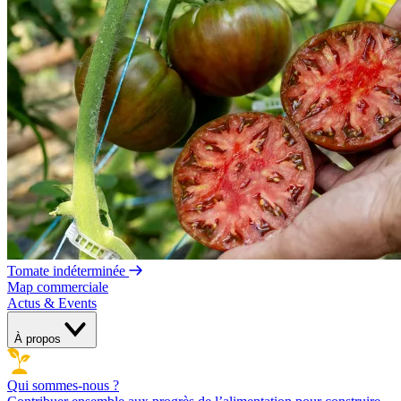
Tomate indéterminée
Map commerciale
Actus & Events
À propos
Qui sommes-nous ?