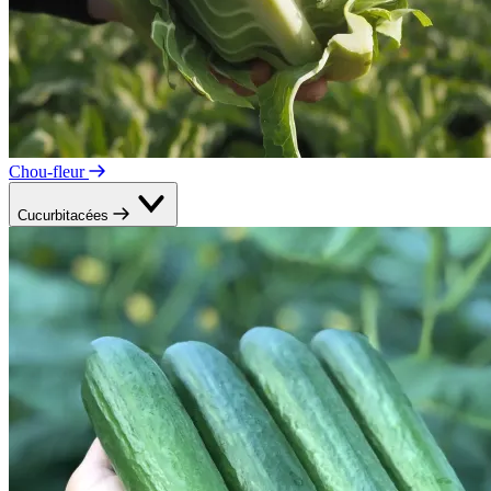
Chou-fleur
Cucurbitacées